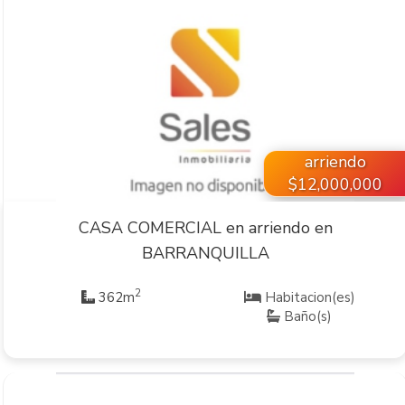
VER INMUEBLE
arriendo
$12,000,000
CASA COMERCIAL en arriendo en
BARRANQUILLA
2
362m
Habitacion(es)
Baño(s)