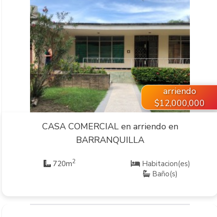
VER INMUEBLE
arriendo
$12,000,000
CASA COMERCIAL en arriendo en
BARRANQUILLA
2
720m
Habitacion(es)
Baño(s)