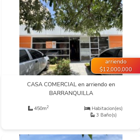
VER INMUEBLE
arriendo
$12,000,000
CASA COMERCIAL en arriendo en
BARRANQUILLA
2
450m
Habitacion(es)
3 Baño(s)