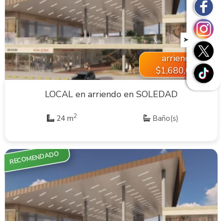
VER INMUEBLE
➤
arriendo
$1,680,000
LOCAL en arriendo en SOLEDAD
2
24 m
Baño(s)
RECOMENDADO
VER INMUEBLE