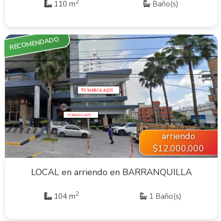
2
110 m
Baño(s)
RECOMENDADO
VER INMUEBLE
arriendo
$12,000,000
LOCAL en arriendo en BARRANQUILLA
2
104 m
1 Baño(s)