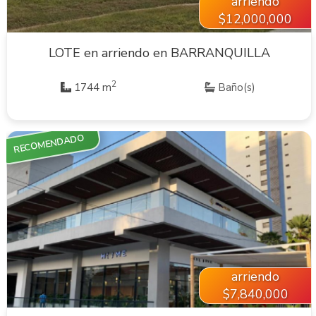
arriendo
$12,000,000
LOTE en arriendo en BARRANQUILLA
2
1744 m
Baño(s)
RECOMENDADO
VER INMUEBLE
arriendo
$7,840,000