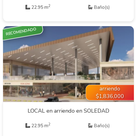
2
22.95 m
Baño(s)
RECOMENDADO
VER INMUEBLE
arriendo
$1,836,000
LOCAL en arriendo en SOLEDAD
2
22.95 m
Baño(s)