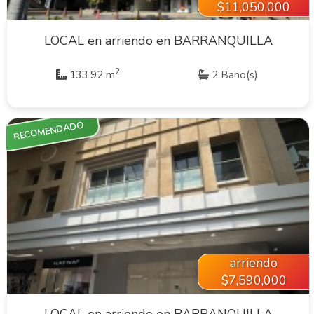
$11,050,000
LOCAL en arriendo en BARRANQUILLA
2
133.92 m
2 Baño(s)
RECOMENDADO
VER INMUEBLE
arriendo
$7,590,000