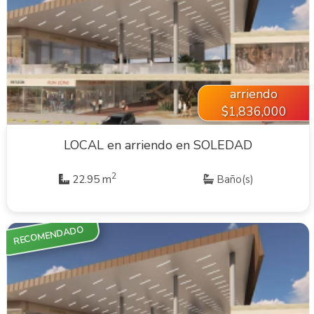
VER INMUEBLE
arriendo
$1,836,000
LOCAL en arriendo en SOLEDAD
2
22.95 m
Baño(s)
RECOMENDADO
VER INMUEBLE