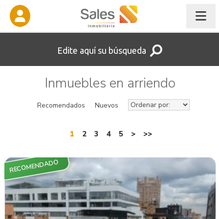
Edite aquí su búsqueda
Inmuebles en arriendo
Recomendados
Nuevos
1
2
3
4
5
>
>>
RECOMENDADO
VER INMUEBLE