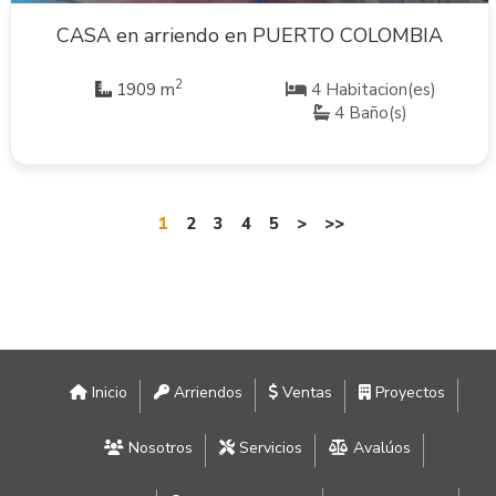
CASA en arriendo en PUERTO COLOMBIA
2
1909 m
4 Habitacion(es)
4 Baño(s)
1
2
3
4
5
>
>>
Inicio
Arriendos
Ventas
Proyectos
Nosotros
Servicios
Avalúos