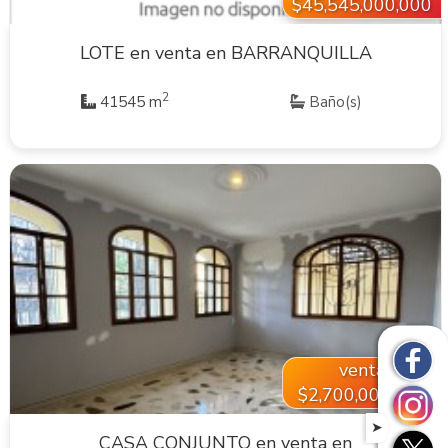
$45,545,000,000
LOTE en venta en BARRANQUILLA
2
41545 m
Baño(s)
VER INMUEBLE
venta
$2,700,000,000
➤
CASA CONJUNTO en venta en