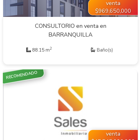
venta
$969,650,000
CONSULTORIO en venta en
BARRANQUILLA
2
88.15 m
Baño(s)
RECOMENDADO
VER INMUEBLE
venta