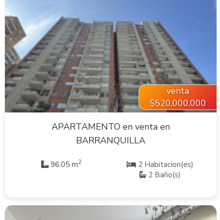
VER INMUEBLE
venta
$520,000,000
APARTAMENTO en venta en
BARRANQUILLA
2
96.05 m
2 Habitacion(es)
2 Baño(s)