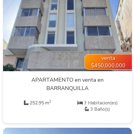
VER INMUEBLE
venta
$450,000,000
APARTAMENTO en venta en
BARRANQUILLA
2
252.95 m
3 Habitacion(es)
3 Baño(s)