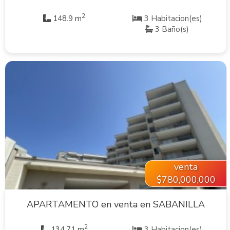
2
148.9 m
3 Habitacion(es)
3 Baño(s)
VER INMUEBLE
venta
$780,000,000
APARTAMENTO en venta en SABANILLA
2
134.71 m
3 Habitacion(es)