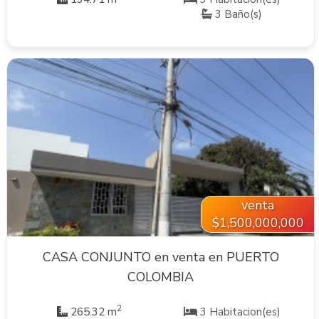
3 Baño(s)
VER INMUEBLE
venta
$1,500,000,000
CASA CONJUNTO en venta en PUERTO
COLOMBIA
2
265.32 m
3 Habitacion(es)