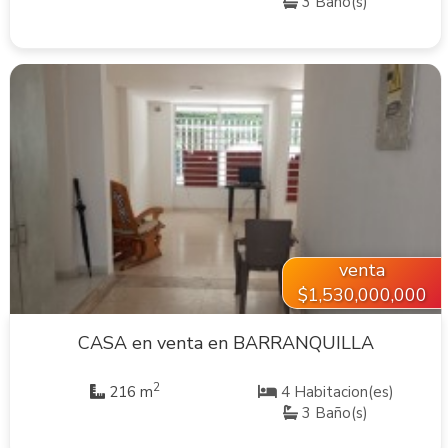
3 Baño(s)
VER INMUEBLE
venta
$1,530,000,000
CASA en venta en BARRANQUILLA
2
216 m
4 Habitacion(es)
3 Baño(s)