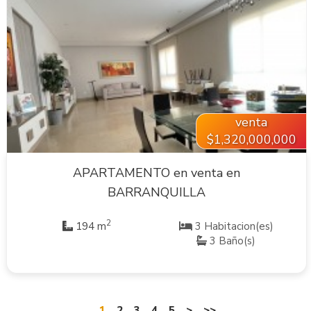
VER INMUEBLE
venta
$1,320,000,000
APARTAMENTO en venta en
BARRANQUILLA
2
194 m
3 Habitacion(es)
3 Baño(s)
1
2
3
4
5
>
>>