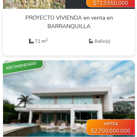
$713,550,000
PROYECTO VIVIENDA en venta en
BARRANQUILLA
2
71 m
Baño(s)
RECOMENDADO
VER INMUEBLE
venta
$2,700,000,000