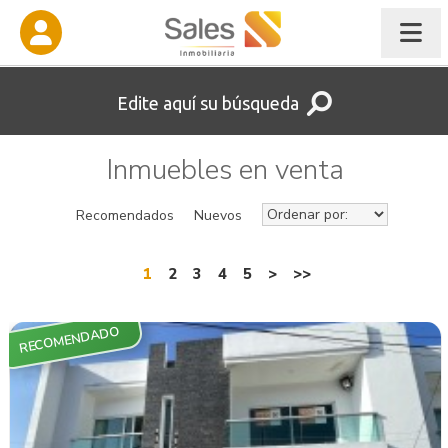
Edite aquí su búsqueda
Inmuebles en venta
Recomendados
Nuevos
1
2
3
4
5
>
>>
RECOMENDADO
VER INMUEBLE