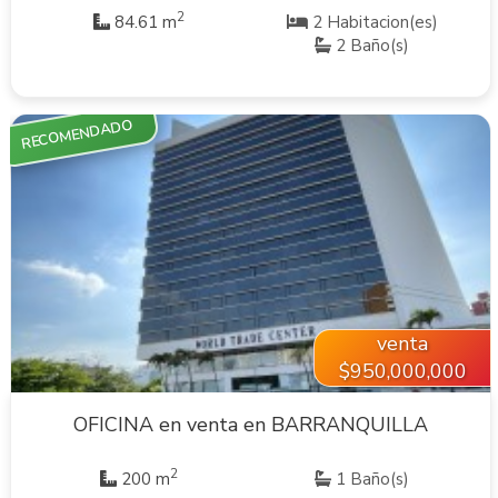
2
84.61 m
2 Habitacion(es)
2 Baño(s)
RECOMENDADO
VER INMUEBLE
venta
$950,000,000
OFICINA en venta en BARRANQUILLA
2
200 m
1 Baño(s)