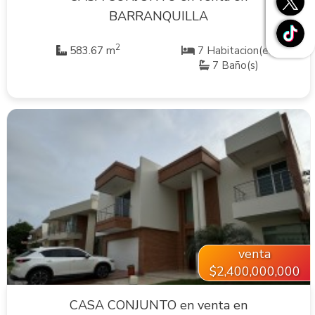
BARRANQUILLA
2
583.67 m
7 Habitacion(es)
7 Baño(s)
VER INMUEBLE
venta
$2,400,000,000
CASA CONJUNTO en venta en