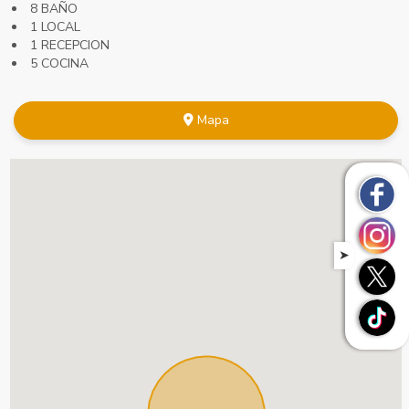
8 BAÑO
1 LOCAL
1 RECEPCION
5 COCINA
Mapa
➤