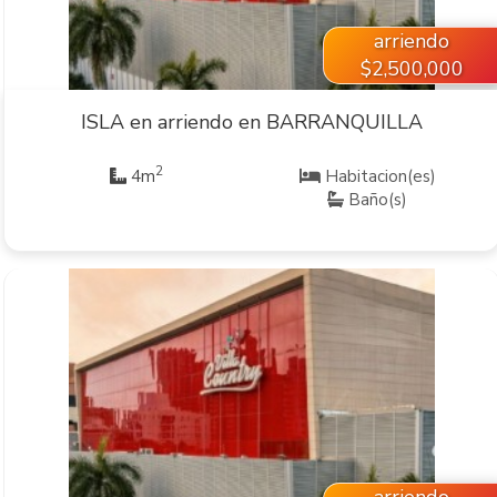
arriendo
$2,500,000
ISLA en arriendo en BARRANQUILLA
2
4m
Habitacion(es)
Baño(s)
VER INMUEBLE
arriendo