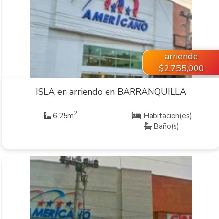
VER INMUEBLE
arriendo
$2,755,000
ISLA en arriendo en BARRANQUILLA
2
6.25m
Habitacion(es)
Baño(s)
VER INMUEBLE