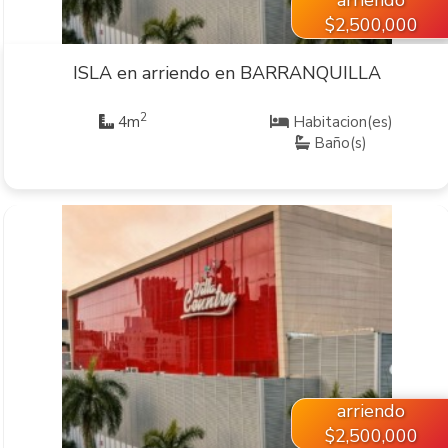
$2,500,000
ISLA en arriendo en BARRANQUILLA
2
4m
Habitacion(es)
Baño(s)
VER INMUEBLE
arriendo
$2,500,000