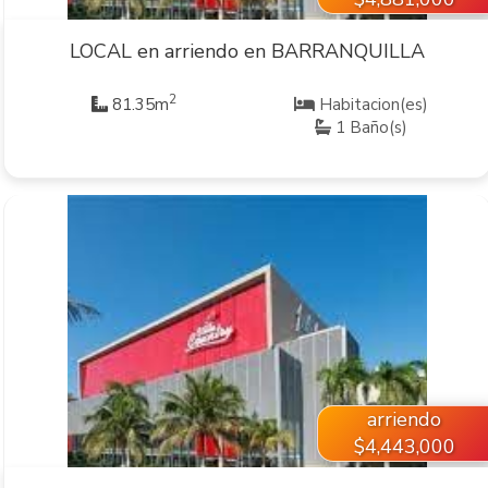
LOCAL en arriendo en BARRANQUILLA
2
81.35m
Habitacion(es)
1 Baño(s)
VER INMUEBLE
arriendo
$4,443,000