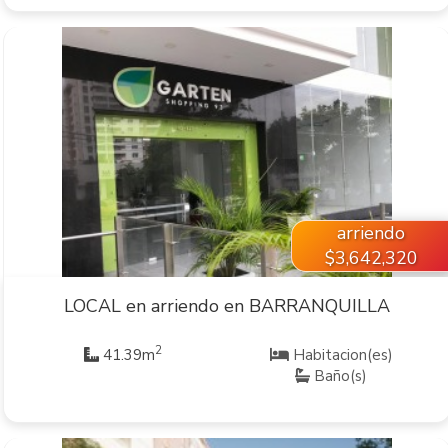
VER INMUEBLE
arriendo
$3,642,320
LOCAL en arriendo en BARRANQUILLA
2
41.39m
Habitacion(es)
Baño(s)