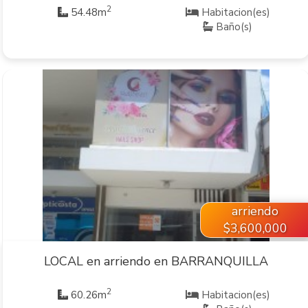
2
54.48m
Habitacion(es)
Baño(s)
VER INMUEBLE
arriendo
$3,600,000
LOCAL en arriendo en BARRANQUILLA
2
60.26m
Habitacion(es)