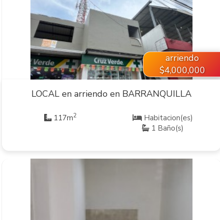
VER INMUEBLE
arriendo
$4,000,000
LOCAL en arriendo en BARRANQUILLA
2
117m
Habitacion(es)
1 Baño(s)
VER INMUEBLE