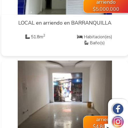
arriendo
$5,000,000
LOCAL en arriendo en BARRANQUILLA
2
51.8m
Habitacion(es)
Baño(s)
VER INMUEBLE
arriendo
$4,800,000
➤