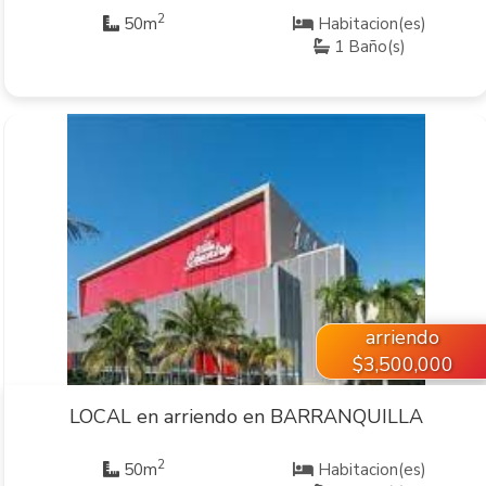
2
50m
Habitacion(es)
1 Baño(s)
VER INMUEBLE
arriendo
$3,500,000
LOCAL en arriendo en BARRANQUILLA
2
50m
Habitacion(es)