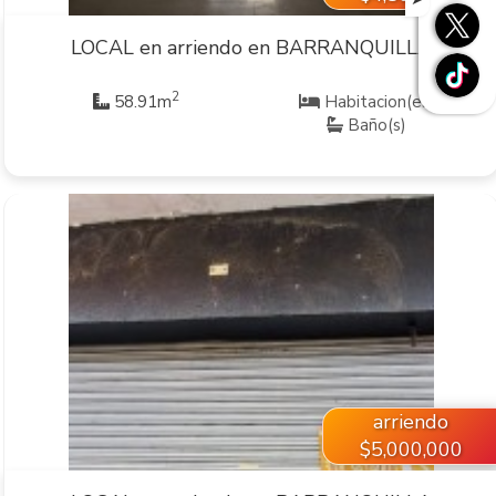
LOCAL en arriendo en BARRANQUILLA
2
58.91m
Habitacion(es)
Baño(s)
VER INMUEBLE
arriendo
$5,000,000