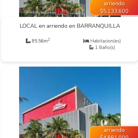
arriendo
$5,133,600
LOCAL en arriendo en BARRANQUILLA
2
85.56m
Habitacion(es)
1 Baño(s)
VER INMUEBLE
arriendo
$4,881,000