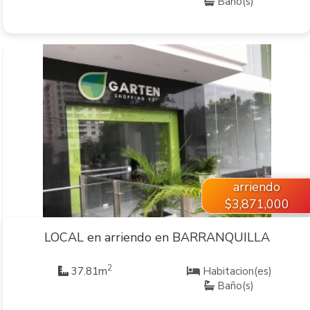
Baño(s)
VER INMUEBLE
arriendo
$3,871,000
LOCAL en arriendo en BARRANQUILLA
2
37.81m
Habitacion(es)
Baño(s)