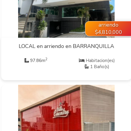
VER INMUEBLE
arriendo
$4,810,000
LOCAL en arriendo en BARRANQUILLA
2
97.86m
Habitacion(es)
1 Baño(s)
VER INMUEBLE