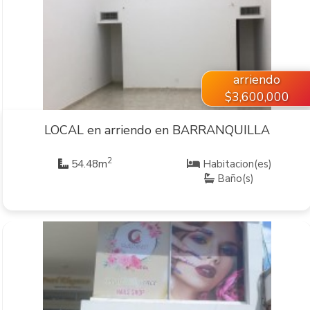
VER INMUEBLE
arriendo
$3,600,000
LOCAL en arriendo en BARRANQUILLA
2
54.48m
Habitacion(es)
Baño(s)
VER INMUEBLE