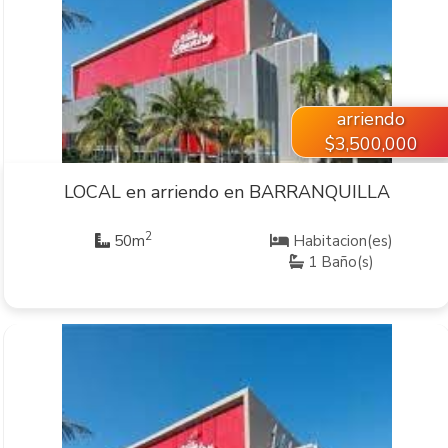
VER INMUEBLE
arriendo
$3,500,000
LOCAL en arriendo en BARRANQUILLA
2
50m
Habitacion(es)
1 Baño(s)
VER INMUEBLE