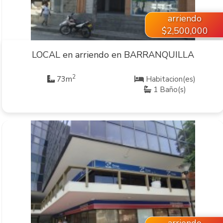
arriendo
$2,500,000
LOCAL en arriendo en BARRANQUILLA
2
73m
Habitacion(es)
1 Baño(s)
VER INMUEBLE
arriendo