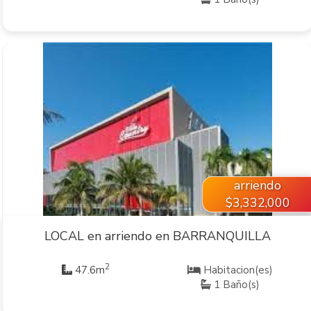
VER INMUEBLE
arriendo
$3,332,000
LOCAL en arriendo en BARRANQUILLA
2
47.6m
Habitacion(es)
1 Baño(s)