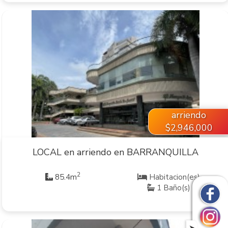
VER INMUEBLE
arriendo
$2,946,000
LOCAL en arriendo en BARRANQUILLA
2
85.4m
Habitacion(es)
1 Baño(s)
➤