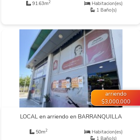
2
91.63m
Habitacion(es)
1 Baño(s)
VER INMUEBLE
arriendo
$3,000,000
LOCAL en arriendo en BARRANQUILLA
2
50m
Habitacion(es)
1 Baño(s)