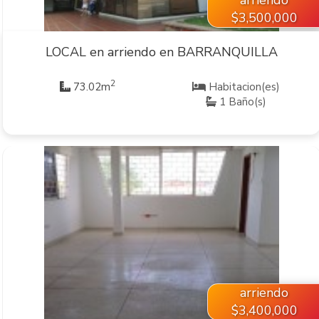
$3,500,000
LOCAL en arriendo en BARRANQUILLA
2
73.02m
Habitacion(es)
1 Baño(s)
VER INMUEBLE
arriendo
$3,400,000