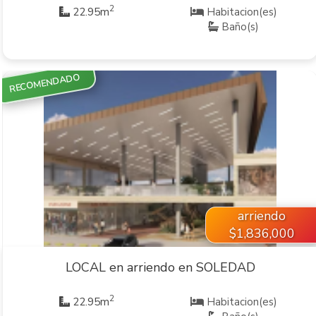
2
22.95m
Habitacion(es)
Baño(s)
RECOMENDADO
VER INMUEBLE
arriendo
$1,836,000
LOCAL en arriendo en SOLEDAD
2
22.95m
Habitacion(es)