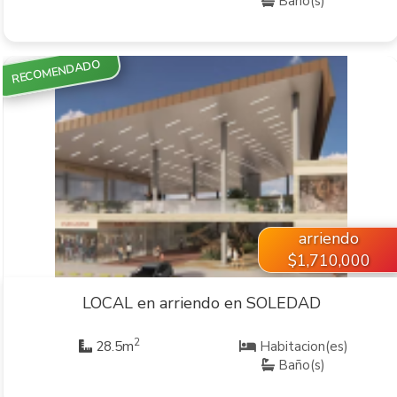
Baño(s)
RECOMENDADO
VER INMUEBLE
arriendo
$1,710,000
LOCAL en arriendo en SOLEDAD
2
28.5m
Habitacion(es)
Baño(s)