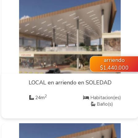
VER INMUEBLE
arriendo
$1,440,000
LOCAL en arriendo en SOLEDAD
2
24m
Habitacion(es)
Baño(s)