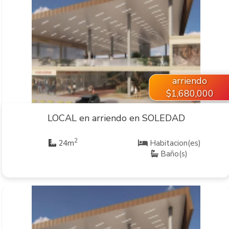
VER INMUEBLE
arriendo
$1,680,000
LOCAL en arriendo en SOLEDAD
2
24m
Habitacion(es)
Baño(s)