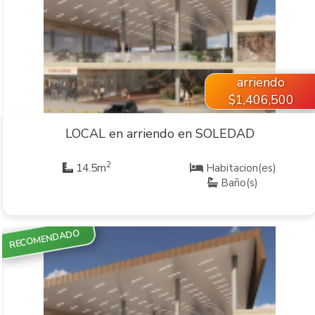
VER INMUEBLE
arriendo
$1,406,500
LOCAL en arriendo en SOLEDAD
2
14.5m
Habitacion(es)
Baño(s)
RECOMENDADO
VER INMUEBLE