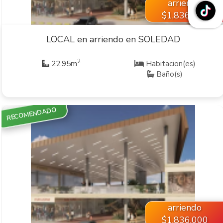
arriendo
$1,836,000
LOCAL en arriendo en SOLEDAD
2
22.95m
Habitacion(es)
Baño(s)
RECOMENDADO
VER INMUEBLE
arriendo
$1,836,000