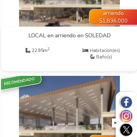
arriendo
$1,836,000
LOCAL en arriendo en SOLEDAD
2
22.95m
Habitacion(es)
Baño(s)
RECOMENDADO
VER INMUEBLE
➤