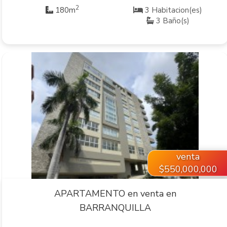
2
180m
3 Habitacion(es)
3 Baño(s)
VER INMUEBLE
venta
$550,000,000
APARTAMENTO en venta en
BARRANQUILLA