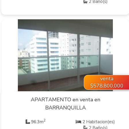
2 Baño(s)
VER INMUEBLE
venta
$578,800,000
APARTAMENTO en venta en
BARRANQUILLA
2
96.3m
2 Habitacion(es)
2 Baño(s)