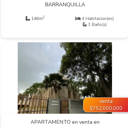
BARRANQUILLA
2
146m
4 Habitacion(es)
3 Baño(s)
VER INMUEBLE
venta
$752,000,000
APARTAMENTO en venta en