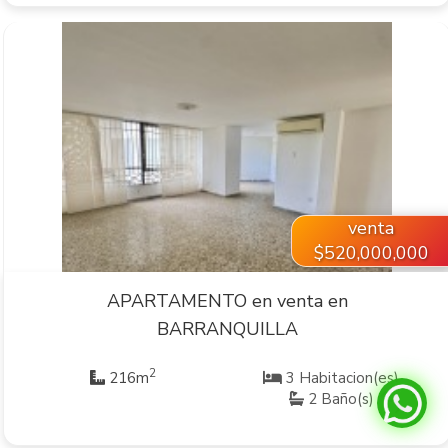
VER INMUEBLE
venta
$520,000,000
APARTAMENTO en venta en
BARRANQUILLA
2
216m
3 Habitacion(es)
2 Baño(s)