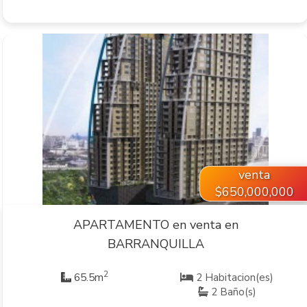
VER INMUEBLE
venta
$650,000,000
APARTAMENTO en venta en
BARRANQUILLA
2
65.5m
2 Habitacion(es)
2 Baño(s)