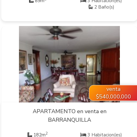
89m
3 Habitacion(es)
2 Baño(s)
VER INMUEBLE
venta
$540,000,000
APARTAMENTO en venta en
BARRANQUILLA
2
182m
3 Habitacion(es)