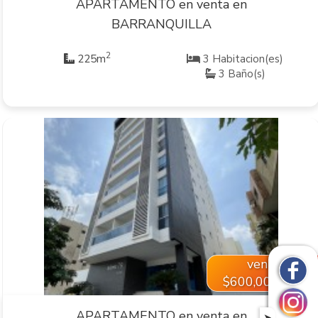
APARTAMENTO en venta en
BARRANQUILLA
2
225m
3 Habitacion(es)
3 Baño(s)
VER INMUEBLE
venta
$600,000,000
APARTAMENTO en venta en
➤