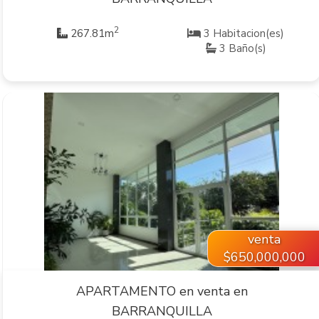
2
267.81m
3 Habitacion(es)
3 Baño(s)
VER INMUEBLE
venta
$650,000,000
APARTAMENTO en venta en
BARRANQUILLA