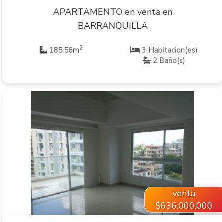
APARTAMENTO en venta en
BARRANQUILLA
2
185.56m
3 Habitacion(es)
2 Baño(s)
VER INMUEBLE
venta
$636,000,000