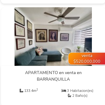
VER INMUEBLE
venta
$520,000,000
APARTAMENTO en venta en
BARRANQUILLA
2
133.4m
3 Habitacion(es)
2 Baño(s)