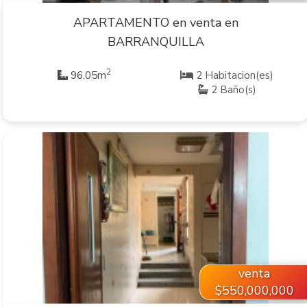
APARTAMENTO en venta en
BARRANQUILLA
2
96.05m
2 Habitacion(es)
2 Baño(s)
VER INMUEBLE
venta
$550,000,000