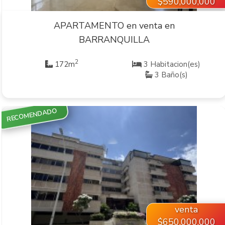
$590,000,000
APARTAMENTO en venta en
BARRANQUILLA
2
172m
3 Habitacion(es)
3 Baño(s)
RECOMENDADO
VER INMUEBLE
venta
$650,000,000