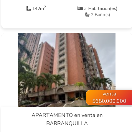
2
142m
3 Habitacion(es)
2 Baño(s)
VER INMUEBLE
venta
$680,000,000
APARTAMENTO en venta en
BARRANQUILLA