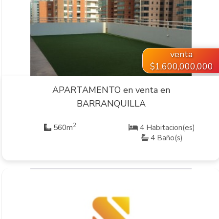
VER INMUEBLE
venta
$1,600,000,000
APARTAMENTO en venta en
BARRANQUILLA
2
560m
4 Habitacion(es)
4 Baño(s)