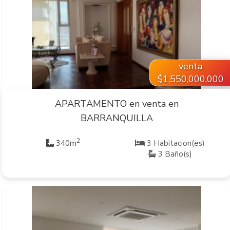
VER INMUEBLE
venta
$1,550,000,000
APARTAMENTO en venta en
BARRANQUILLA
2
340m
3 Habitacion(es)
3 Baño(s)