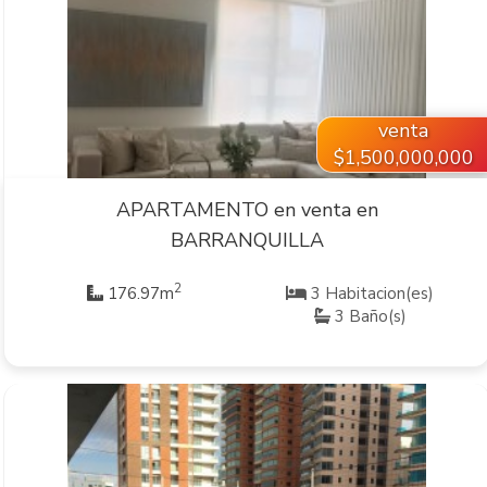
VER INMUEBLE
venta
$1,500,000,000
APARTAMENTO en venta en
BARRANQUILLA
2
176.97m
3 Habitacion(es)
3 Baño(s)