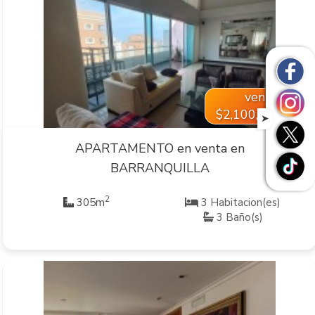
VER INMUEBLE
venta
$2,100,000,000
➤
APARTAMENTO en venta en
BARRANQUILLA
2
305m
3 Habitacion(es)
3 Baño(s)