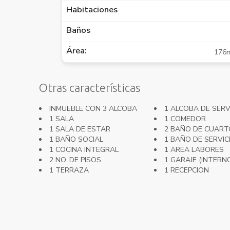
Habitaciones
Baños
Área:
176
Otras características
INMUEBLE CON 3 ALCOBA
1 ALCOBA DE SERV
1 SALA
1 COMEDOR
1 SALA DE ESTAR
2 BAÑO DE CUART
1 BAÑO SOCIAL
1 BAÑO DE SERVIC
1 COCINA INTEGRAL
1 AREA LABORES
2 NO. DE PISOS
1 GARAJE (INTERN
1 TERRAZA
1 RECEPCION