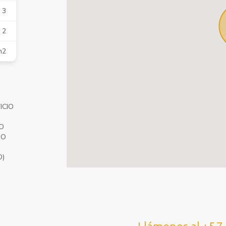
3
2
m2
ICIO
O
IO
O)