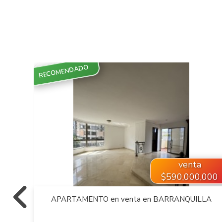
RECOMENDADO
VER INMUEBLE
venta
,000
$590,000,000
LA
APARTAMENTO en venta en BARRANQUILLA