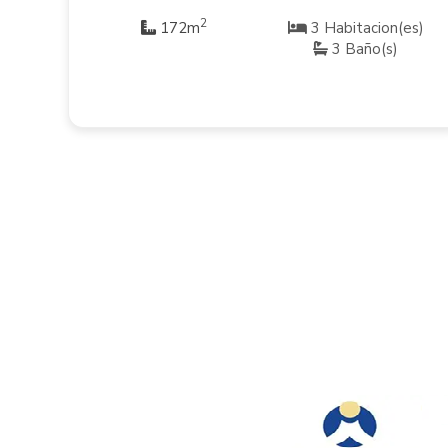
2
s)
172m
3 Habitacion(es)
3 Baño(s)