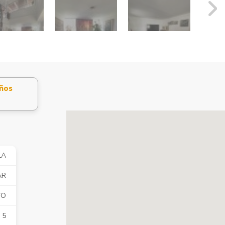
ños
LA
AR
TO
5