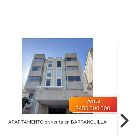
VER INMUEBLE
venta
$450,000,000
APARTAMENTO en venta en BARRANQUILLA
A