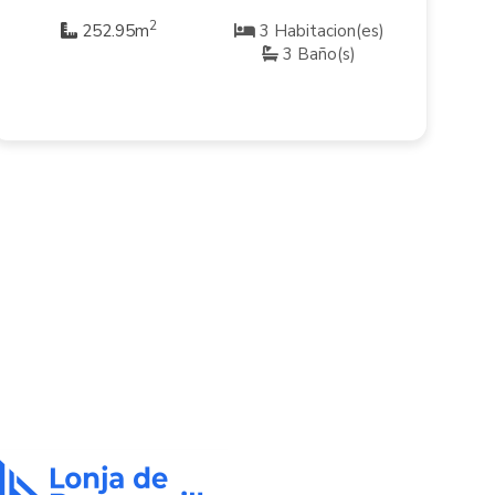
2
252.95m
3 Habitacion(es)
3 Baño(s)