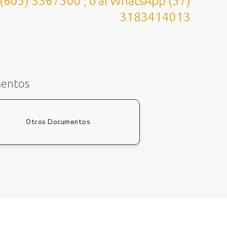
 (605) 3367500 , o al WhatsApp (57)
3183414013
mentos
Otros Documentos