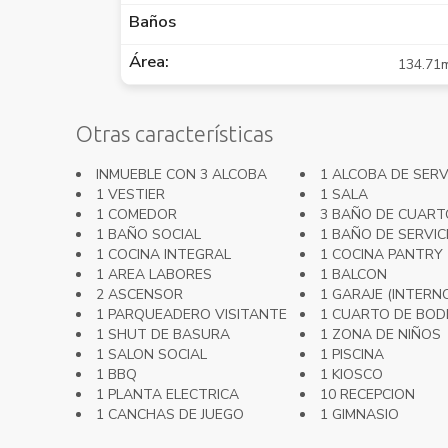
Baños
Área:
134.71
Otras características
INMUEBLE CON 3 ALCOBA
1 ALCOBA DE SERV
1 VESTIER
1 SALA
1 COMEDOR
3 BAÑO DE CUART
1 BAÑO SOCIAL
1 BAÑO DE SERVIC
1 COCINA INTEGRAL
1 COCINA PANTRY
1 AREA LABORES
1 BALCON
2 ASCENSOR
1 GARAJE (INTERN
1 PARQUEADERO VISITANTE
1 CUARTO DE BO
1 SHUT DE BASURA
1 ZONA DE NIÑOS
1 SALON SOCIAL
1 PISCINA
1 BBQ
1 KIOSCO
1 PLANTA ELECTRICA
10 RECEPCION
1 CANCHAS DE JUEGO
1 GIMNASIO