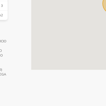
3
m2
ICIO
O
IO
O)
DEGA