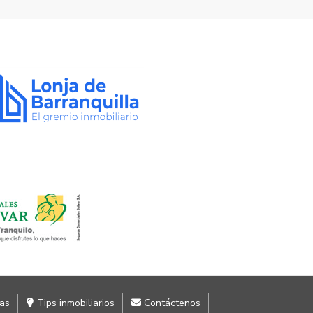
ias
Tips inmobiliarios
Contáctenos