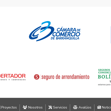
Proyectos
Nosotros
Servicios
Avalúos
Notic