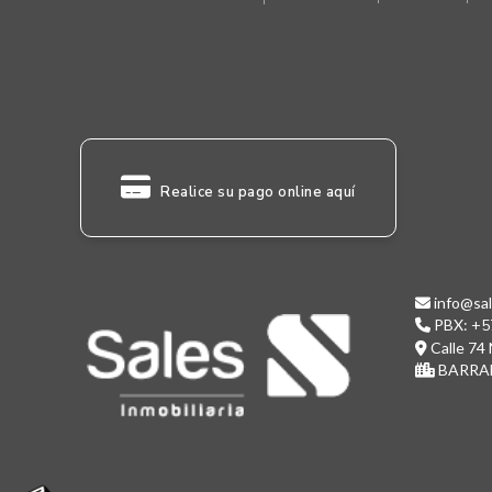
Realice su pago online aquí
info@sal
PBX:
+5
Calle 74 
BARRAN