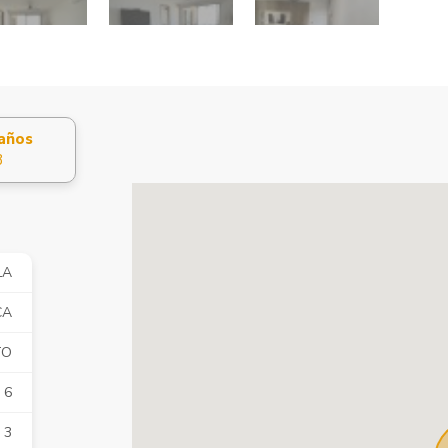
años
3
LA
CA
TO
6
3