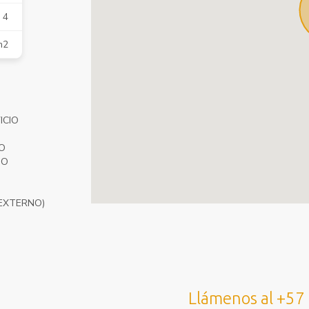
4
m2
ICIO
O
IO
EXTERNO)
Llámenos al +57