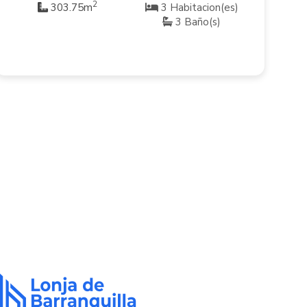
2
303.75m
3 Habitacion(es)
3 Baño(s)