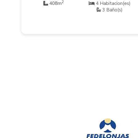
2
s)
408m
4 Habitacion(es)
3 Baño(s)