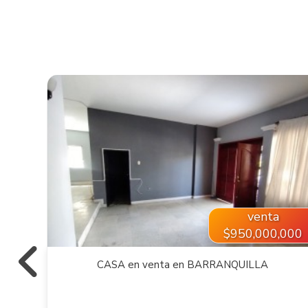
VER INMUEBLE
venta
,000
$950,000,000
CASA en venta en BARRANQUILLA