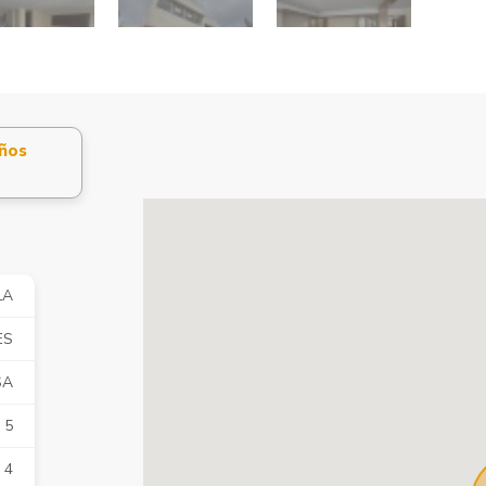
ños
LA
ES
SA
5
4