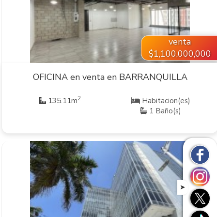
VER INMUEBLE
venta
$1,100,000,000
OFICINA en venta en BARRANQUILLA
2
135.11m
Habitacion(es)
1 Baño(s)
➤
VER INMUEBLE