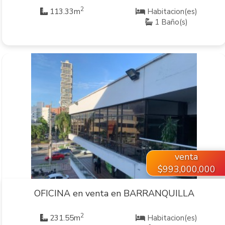
2
113.33m
Habitacion(es)
1 Baño(s)
VER INMUEBLE
venta
$993,000,000
OFICINA en venta en BARRANQUILLA
2
231.55m
Habitacion(es)