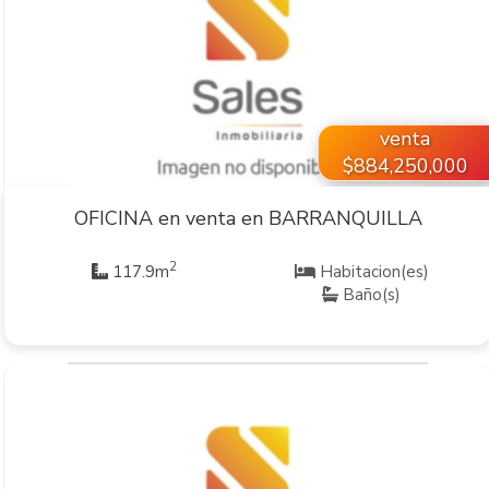
VER INMUEBLE
venta
$884,250,000
OFICINA en venta en BARRANQUILLA
2
117.9m
Habitacion(es)
Baño(s)