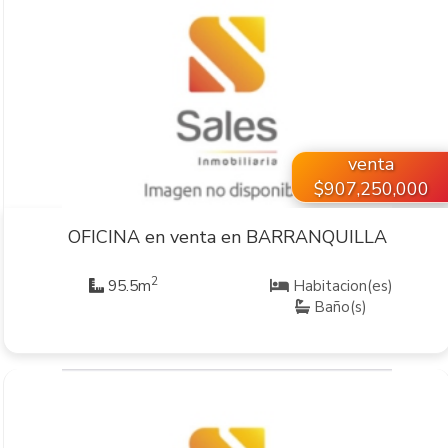
VER INMUEBLE
venta
$907,250,000
OFICINA en venta en BARRANQUILLA
2
95.5m
Habitacion(es)
Baño(s)