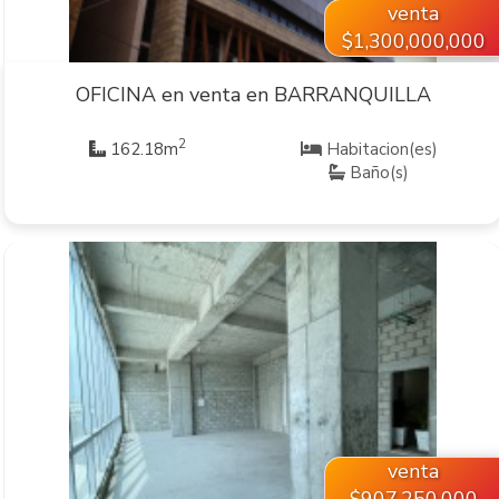
venta
$1,300,000,000
OFICINA en venta en BARRANQUILLA
2
162.18m
Habitacion(es)
Baño(s)
VER INMUEBLE
venta
$907,250,000