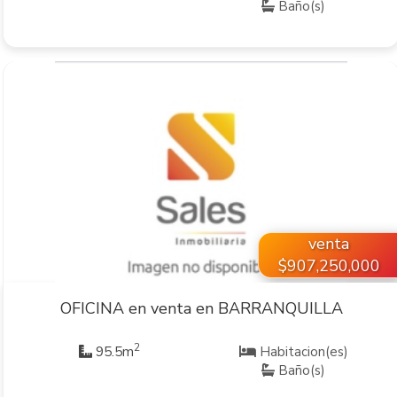
Baño(s)
VER INMUEBLE
venta
$907,250,000
OFICINA en venta en BARRANQUILLA
2
95.5m
Habitacion(es)
Baño(s)