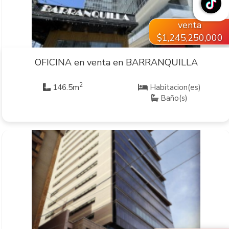
venta
$1,245,250,000
OFICINA en venta en BARRANQUILLA
2
146.5m
Habitacion(es)
Baño(s)
VER INMUEBLE