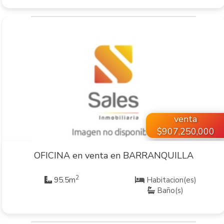
VER INMUEBLE
venta
$907,250,000
OFICINA en venta en BARRANQUILLA
2
95.5m
Habitacion(es)
Baño(s)