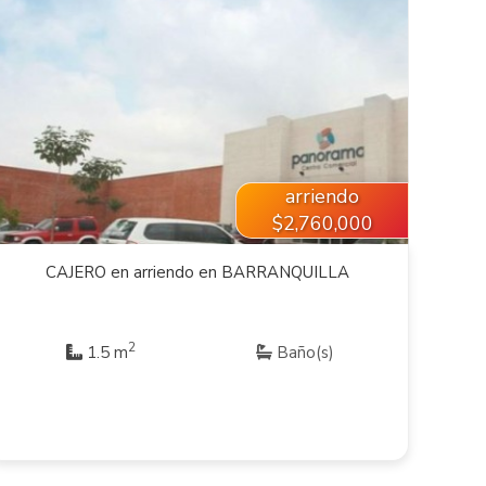
VER INMUEBLE
arriendo
$2,760,000
CAJERO en arriendo en BARRANQUILLA
2
1.5 m
Baño(s)