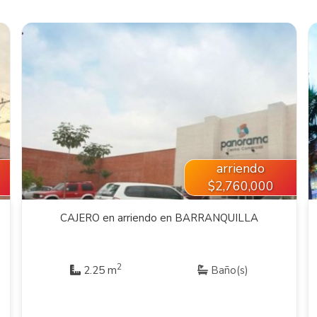
VER INMUEBLE
arriendo
$2,760,000
CAJERO en arriendo en BARRANQUILLA
2
2.25 m
Baño(s)