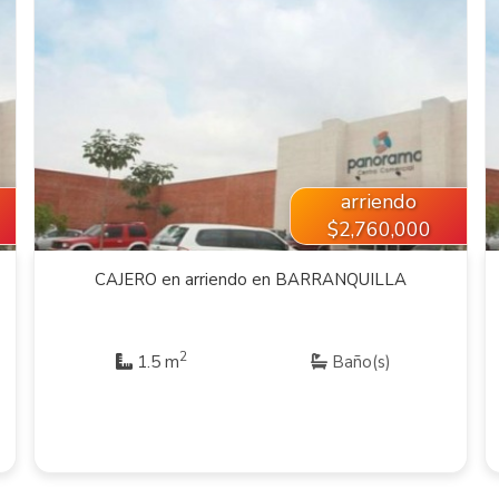
VER INMUEBLE
arriendo
$2,760,000
CAJERO en arriendo en BARRANQUILLA
2
1.5 m
Baño(s)