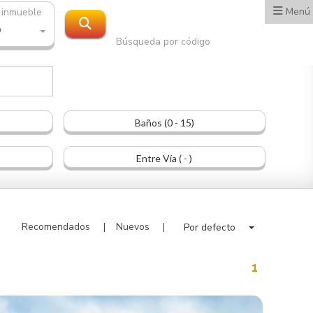
Menú
 inmueble
O
Búsqueda por código
Baños (0 - 15)
Entre Vía ( - )
Recomendados
Nuevos
Por defecto
1