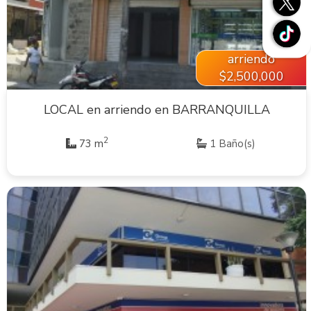
VER INMUEBLE
arriendo
$2,500,000
LOCAL en arriendo en BARRANQUILLA
2
73 m
1 Baño(s)
VER INMUEBLE