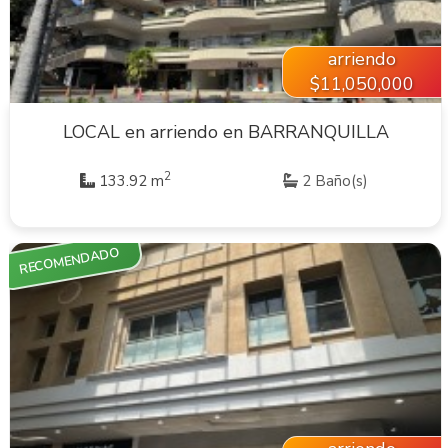
arriendo
$11,050,000
LOCAL en arriendo en BARRANQUILLA
2
133.92 m
2 Baño(s)
RECOMENDADO
VER INMUEBLE