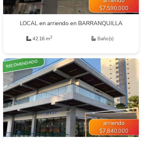
arriendo
$7,590,000
LOCAL en arriendo en BARRANQUILLA
2
42.16 m
Baño(s)
RECOMENDADO
VER INMUEBLE
arriendo
$7,840,000