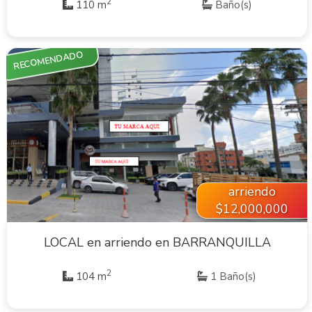
2
110 m
Baño(s)
RECOMENDADO
VER INMUEBLE
arriendo
$12,000,000
LOCAL en arriendo en BARRANQUILLA
2
104 m
1 Baño(s)