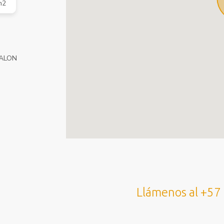
m2
SALON
Llámenos al +57