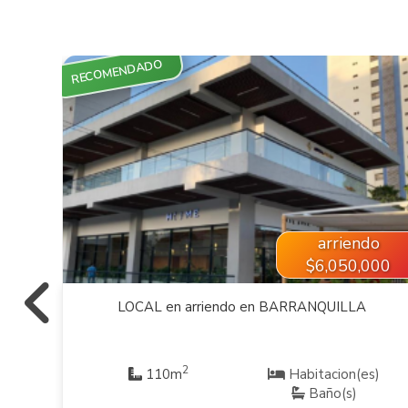
RECOMENDADO
VER INMUEBLE
o
arriendo
000
$6,050,000
LOCAL en arriendo en BARRANQUILLA
2
)
110m
Habitacion(es)
Baño(s)