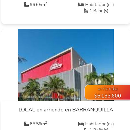
2
96.65m
Habitacion(es)
1 Baño(s)
VER INMUEBLE
arriendo
$5,133,600
LOCAL en arriendo en BARRANQUILLA
2
85.56m
Habitacion(es)
1 Baño(s)