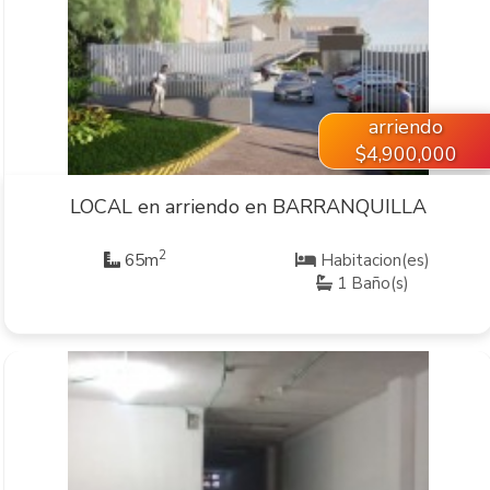
VER INMUEBLE
arriendo
$4,900,000
LOCAL en arriendo en BARRANQUILLA
2
65m
Habitacion(es)
1 Baño(s)
VER INMUEBLE