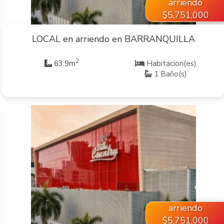
arriendo
$5,751,000
LOCAL en arriendo en BARRANQUILLA
2
63.9m
Habitacion(es)
1 Baño(s)
VER INMUEBLE
arriendo
$5,751,000