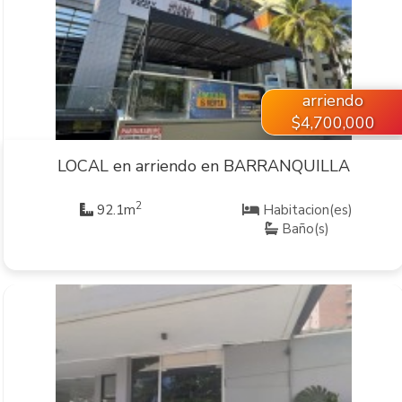
VER INMUEBLE
arriendo
$4,700,000
LOCAL en arriendo en BARRANQUILLA
2
92.1m
Habitacion(es)
Baño(s)
VER INMUEBLE