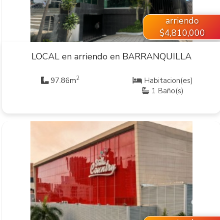
arriendo
$4,810,000
LOCAL en arriendo en BARRANQUILLA
2
97.86m
Habitacion(es)
1 Baño(s)
VER INMUEBLE