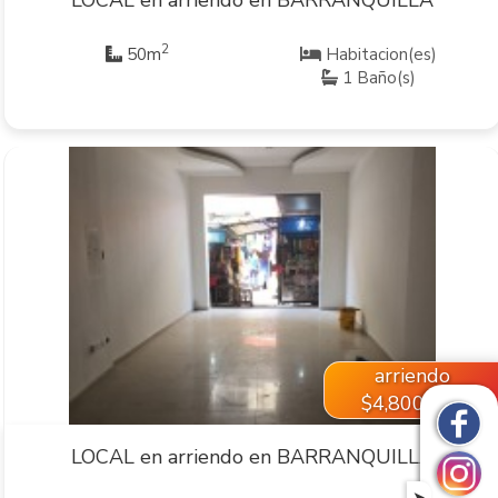
2
50m
Habitacion(es)
1 Baño(s)
VER INMUEBLE
arriendo
$4,800,000
LOCAL en arriendo en BARRANQUILLA
➤