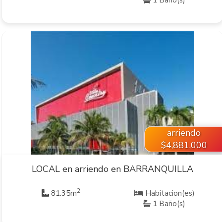
VER INMUEBLE
arriendo
$4,881,000
LOCAL en arriendo en BARRANQUILLA
2
81.35m
Habitacion(es)
1 Baño(s)