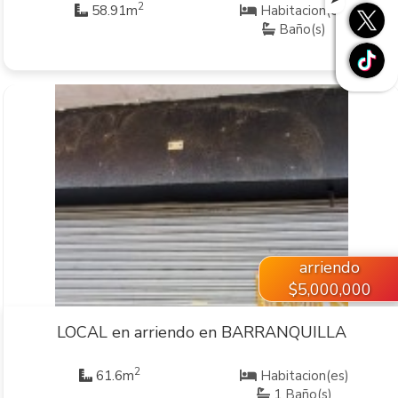
2
58.91m
Habitacion(es)
Baño(s)
VER INMUEBLE
arriendo
$5,000,000
LOCAL en arriendo en BARRANQUILLA
2
61.6m
Habitacion(es)
1 Baño(s)