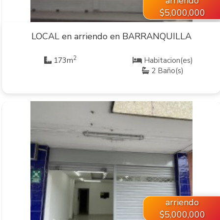
arriendo
$5,000,000
LOCAL en arriendo en BARRANQUILLA
2
173m
Habitacion(es)
2 Baño(s)
VER INMUEBLE
arriendo
$5,000,000