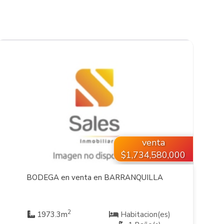
VER INMUEBLE
venta
$1,734,580,000
BODEGA en venta en BARRANQUILLA
2
1973.3m
Habitacion(es)