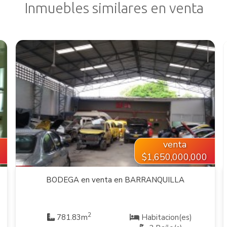
Inmuebles similares en venta
VER INMUEBLE
venta
$1,650,000,000
BODEGA en venta en BARRANQUILLA
2
781.83m
Habitacion(es)