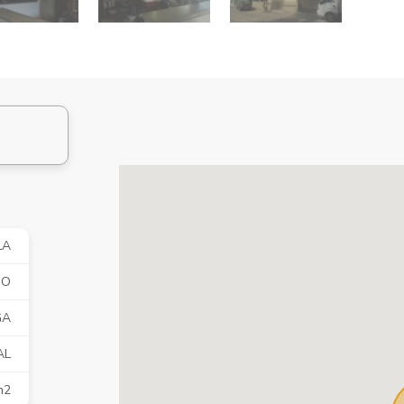
LA
JO
GA
AL
m2