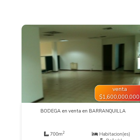
VER INMUEBLE
venta
$1,600,000,000
BODEGA en venta en BARRANQUILLA
2
700m
Habitacion(es)