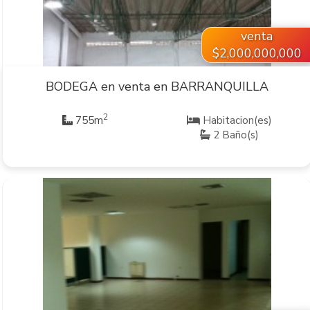
venta
$2,000,000,000
BODEGA en venta en BARRANQUILLA
2
755m
Habitacion(es)
2 Baño(s)
VER INMUEBLE