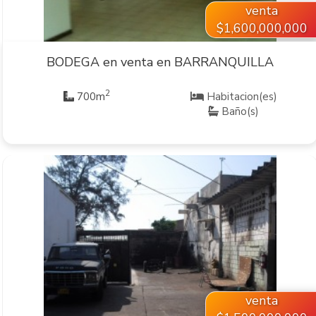
venta
$1,600,000,000
BODEGA en venta en BARRANQUILLA
2
700m
Habitacion(es)
Baño(s)
VER INMUEBLE
venta