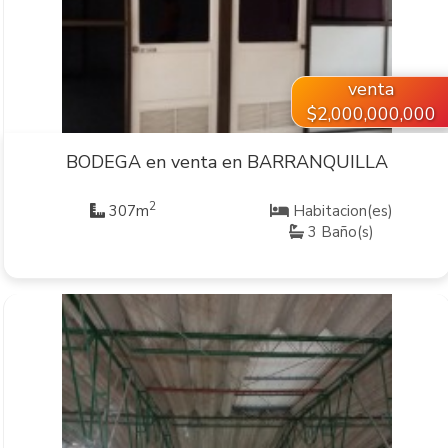
VER INMUEBLE
venta
$2,000,000,000
BODEGA en venta en BARRANQUILLA
2
307m
Habitacion(es)
3 Baño(s)
VER INMUEBLE