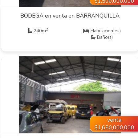
$1,500,000,000
BODEGA en venta en BARRANQUILLA
2
240m
Habitacion(es)
Baño(s)
VER INMUEBLE
venta
$1,650,000,000